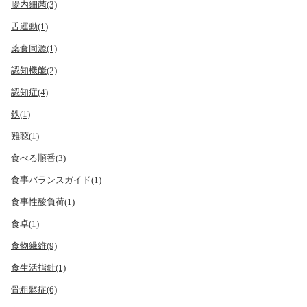
腸内細菌(3)
舌運動(1)
薬食同源(1)
認知機能(2)
認知症(4)
鉄(1)
難聴(1)
食べる順番(3)
食事バランスガイド(1)
食事性酸負荷(1)
食卓(1)
食物繊維(9)
食生活指針(1)
骨粗鬆症(6)