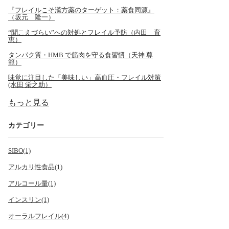
『フレイルこそ漢方薬のターゲット：薬食同源』
（坂元 隆一）
“聞こえづらい”への対処とフレイル予防（内田 育
恵）
タンパク質・HMB で筋肉を守る食習慣（天神 尊
範）
味覚に注目した「美味しい」高血圧・フレイル対策
(水田 栄之助）
もっと見る
カテゴリー
SIBO(1)
アルカリ性食品(1)
アルコール量(1)
インスリン(1)
オーラルフレイル(4)