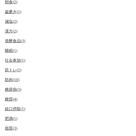
朝食(2)
歯磨き(1)
減塩(2)
漢方(2)
発酵食品(3)
睡眠(1)
社会参加(1)
筋トレ(2)
筋肉(10)
糖尿病(3)
糖質(4)
経口摂取(1)
肥満(1)
脂質(3)