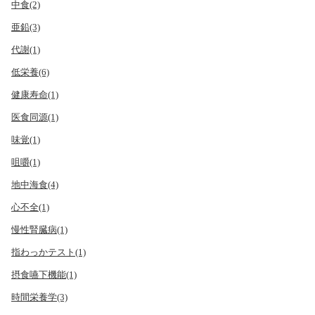
中食(2)
亜鉛(3)
代謝(1)
低栄養(6)
健康寿命(1)
医食同源(1)
味覚(1)
咀嚼(1)
地中海食(4)
心不全(1)
慢性腎臓病(1)
指わっかテスト(1)
摂食嚥下機能(1)
時間栄養学(3)