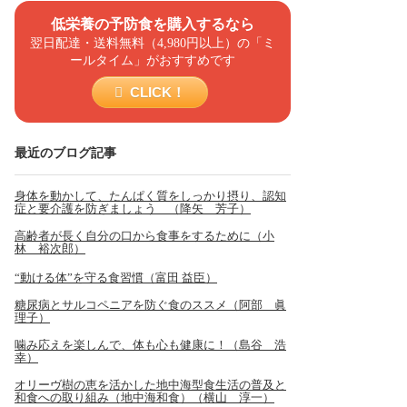
低栄養の予防食を購入するなら
翌日配達・送料無料（4,980円以上）の「ミ
ールタイム」がおすすめです
CLICK！
最近のブログ記事
身体を動かして、たんぱく質をしっかり摂り、認知
症と要介護を防ぎましょう （降矢 芳子）
高齢者が長く自分の口から食事をするために（小
林 裕次郎）
“動ける体”を守る食習慣（富田 益臣）
糖尿病とサルコペニアを防ぐ食のススメ（阿部 眞
理子）
噛み応えを楽しんで、体も心も健康に！（島谷 浩
幸）
オリーヴ樹の恵を活かした地中海型食生活の普及と
和食への取り組み（地中海和食）（横山 淳一）