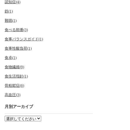
認知症(4)
鉄(1)
難聴(1)
食べる順番(3)
食事バランスガイド(1)
食事性酸負荷(1)
食卓(1)
食物繊維(9)
食生活指針(1)
骨粗鬆症(6)
高血圧(3)
月別アーカイブ