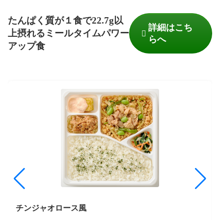
たんぱく質が１食で22.7g以
詳細はこち
上摂れるミールタイムパワー
らへ
アップ食
チンジャオロース風