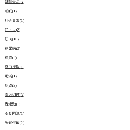
発酵食品(3)
睡眠(1)
社会参加(1)
筋トレ(2)
筋肉(10)
糖尿病(3)
糖質(4)
経口摂取(1)
肥満(1)
脂質(3)
腸内細菌(3)
舌運動(1)
薬食同源(1)
認知機能(2)