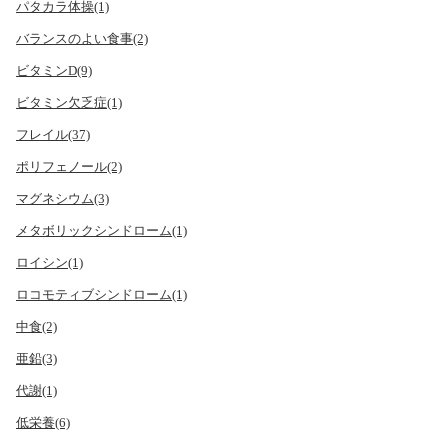
パタカラ体操(1)
バランスのよい食事(2)
ビタミンD(9)
ビタミン欠乏症(1)
フレイル(37)
ポリフェノール(2)
マグネシウム(3)
メタボリックシンドローム(1)
ロイシン(1)
ロコモティブシンドローム(1)
中食(2)
亜鉛(3)
代謝(1)
低栄養(6)