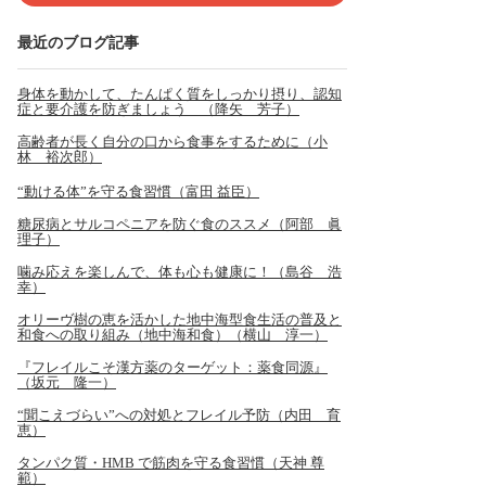
最近のブログ記事
身体を動かして、たんぱく質をしっかり摂り、認知
症と要介護を防ぎましょう （降矢 芳子）
高齢者が長く自分の口から食事をするために（小
林 裕次郎）
“動ける体”を守る食習慣（富田 益臣）
糖尿病とサルコペニアを防ぐ食のススメ（阿部 眞
理子）
噛み応えを楽しんで、体も心も健康に！（島谷 浩
幸）
オリーヴ樹の恵を活かした地中海型食生活の普及と
和食への取り組み（地中海和食）（横山 淳一）
『フレイルこそ漢方薬のターゲット：薬食同源』
（坂元 隆一）
“聞こえづらい”への対処とフレイル予防（内田 育
恵）
タンパク質・HMB で筋肉を守る食習慣（天神 尊
範）