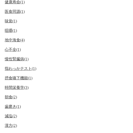
健康寿命(1)
医食同源(1)
味覚(1)
咀嚼(1)
地中海食(4)
心不全(1)
慢性腎臓病(1)
指わっかテスト(1)
摂食嚥下機能(1)
時間栄養学(3)
朝食(2)
歯磨き(1)
減塩(2)
漢方(2)