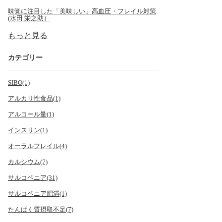
味覚に注目した「美味しい」高血圧・フレイル対策
(水田 栄之助）
もっと見る
カテゴリー
SIBO(1)
アルカリ性食品(1)
アルコール量(1)
インスリン(1)
オーラルフレイル(4)
カルシウム(7)
サルコペニア(31)
サルコペニア肥満(1)
たんぱく質摂取不足(7)