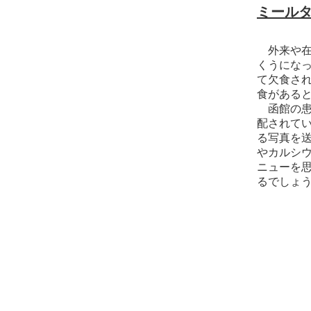
ミールタ
外来や在
くうにな
て欠食さ
食がある
函館の患
配されて
る写真を
やカルシ
ニューを
るでしょ