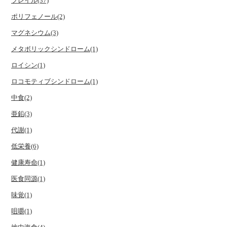
フレイル(37)
ポリフェノール(2)
マグネシウム(3)
メタボリックシンドローム(1)
ロイシン(1)
ロコモティブシンドローム(1)
中食(2)
亜鉛(3)
代謝(1)
低栄養(6)
健康寿命(1)
医食同源(1)
味覚(1)
咀嚼(1)