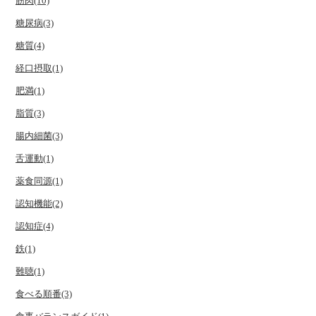
筋肉(10)
糖尿病(3)
糖質(4)
経口摂取(1)
肥満(1)
脂質(3)
腸内細菌(3)
舌運動(1)
薬食同源(1)
認知機能(2)
認知症(4)
鉄(1)
難聴(1)
食べる順番(3)