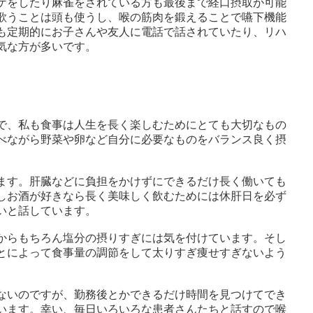
ケをしたり麻雀をされている方も最後まで経口摂取が可能
歌うことは頭も使うし、喉の筋肉を鍛えることで嚥下機能
も定期的にお子さんや友人に電話で話されていたり、リハ
気な方が多いです。
で、私も食事は人生を長く楽しむためにとても大切なもの
べながら野菜や卵など自分に必要なものをバランス良く摂
ます。肝臓などに負担をかけずにできるだけ長く働いても
しお酒が好きなら長く美味しく飲むためには休肝日を必ず
いと話しています。
からもちろん塩分の摂りすぎには気を付けています。そし
とによって食事量の調節をして太りすぎ痩せすぎないよう
ないのですが、勤務後とかできるだけ時間を見つけてでき
います。幸い、毎日いろいろな患者さんたちと話すので喉