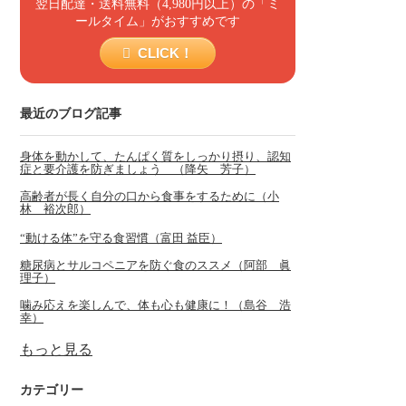
翌日配達・送料無料（4,980円以上）の「ミ
ールタイム」がおすすめです
CLICK！
最近のブログ記事
身体を動かして、たんぱく質をしっかり摂り、認知
症と要介護を防ぎましょう （降矢 芳子）
高齢者が長く自分の口から食事をするために（小
林 裕次郎）
“動ける体”を守る食習慣（富田 益臣）
糖尿病とサルコペニアを防ぐ食のススメ（阿部 眞
理子）
噛み応えを楽しんで、体も心も健康に！（島谷 浩
幸）
もっと見る
カテゴリー