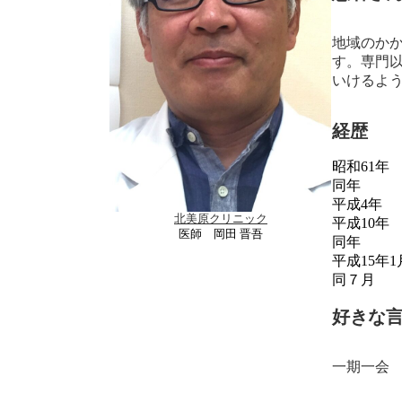
地域のか
す。専門
いけるよ
経歴
昭和61
同年 
平成4年
北美原クリニック
平成10
医師 岡田 晋吾
同年 
平成15年
同７月
好きな
一期一会