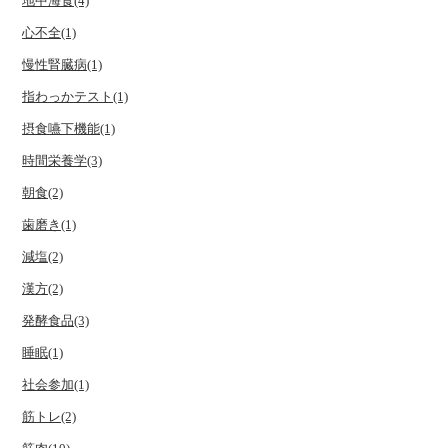
地中海食(4)
心不全(1)
慢性腎臓病(1)
指わっかテスト(1)
摂食嚥下機能(1)
時間栄養学(3)
朝食(2)
歯磨き(1)
減塩(2)
漢方(2)
発酵食品(3)
睡眠(1)
社会参加(1)
筋トレ(2)