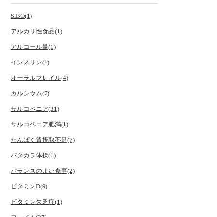
SIBO(1)
アルカリ性食品(1)
アルコール量(1)
インスリン(1)
オーラルフレイル(4)
カルシウム(7)
サルコペニア(31)
サルコペニア肥満(1)
たんぱく質摂取不足(7)
パタカラ体操(1)
バランスのよい食事(2)
ビタミンD(9)
ビタミン欠乏症(1)