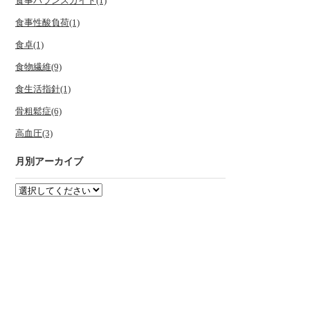
食事バランスガイド(1)
食事性酸負荷(1)
食卓(1)
食物繊維(9)
食生活指針(1)
骨粗鬆症(6)
高血圧(3)
月別アーカイブ