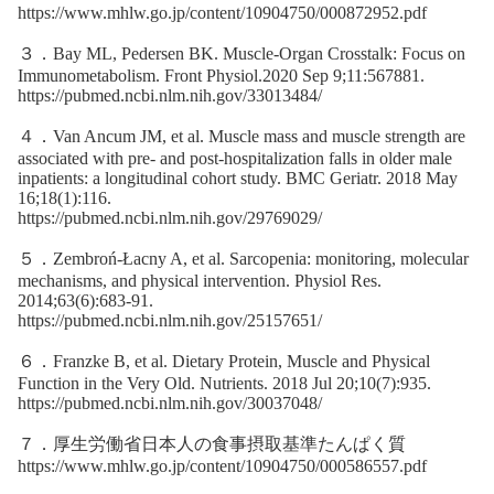
https://www.mhlw.go.jp/content/10904750/000872952.pdf
３．Bay ML, Pedersen BK. Muscle-Organ Crosstalk: Focus on
Immunometabolism. Front Physiol.2020 Sep 9;11:567881.
https://pubmed.ncbi.nlm.nih.gov/33013484/
４．Van Ancum JM, et al. Muscle mass and muscle strength are
associated with pre- and post-hospitalization falls in older male
inpatients: a longitudinal cohort study. BMC Geriatr. 2018 May
16;18(1):116.
https://pubmed.ncbi.nlm.nih.gov/29769029/
５．Zembroń-Łacny A, et al. Sarcopenia: monitoring, molecular
mechanisms, and physical intervention. Physiol Res.
2014;63(6):683-91.
https://pubmed.ncbi.nlm.nih.gov/25157651/
６．Franzke B, et al. Dietary Protein, Muscle and Physical
Function in the Very Old. Nutrients. 2018 Jul 20;10(7):935.
https://pubmed.ncbi.nlm.nih.gov/30037048/
７．厚生労働省日本人の食事摂取基準たんぱく質
https://www.mhlw.go.jp/content/10904750/000586557.pdf