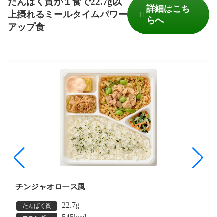
たんぱく質が１食で22.7g以
詳細はこち
上摂れるミールタイムパワー
らへ
アップ食
チンジャオロース風
22.7g
たんぱく質
545kcal