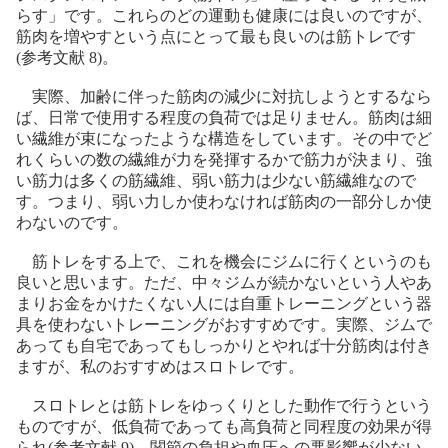
らす」です。これらのどの運動も健康には良いのですが、
筋肉を増やすという点にとって最も良いのは筋トレです
(参考文献 8)。
実際、加齢に伴った筋肉の減少に対抗しようとするなら
ば、日常で使用する程度の負荷では足りません。筋肉は細
い繊維が束になったような構造をしています。その中でど
れくらいの数の繊維が力を発揮するかで筋力が決まり、強
い筋力は多くの筋繊維、弱い筋力は少ない筋繊維なので
す。つまり、弱い力しか使わなければ筋肉の一部分しか使
わないのです。
筋トレをする上で、これを機会にジムに行くというのも
良いと思います。ただ、中々ジムが続かないという人やあ
まりお金をかけたくない人には自重トレーニングという器
具を使わないトレーニングがおすすめです。実際、ジムで
あっても自宅であってもしっかりとやれば十分筋肉は付き
ますが、私のおすすめはスロトレです。
スロトレとは筋トレをゆっくりとした動作で行うという
ものですが、低負荷であっても高負荷と同程度の効果が得
られ(参考文献 9)、関節の負担や血圧への悪影響が少ない