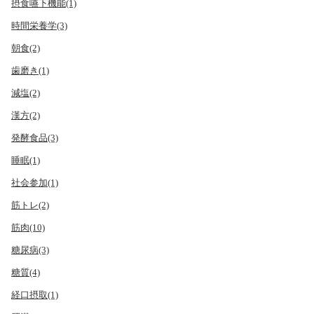
摂食嚥下機能(1)
時間栄養学(3)
朝食(2)
歯磨き(1)
減塩(2)
漢方(2)
発酵食品(3)
睡眠(1)
社会参加(1)
筋トレ(2)
筋肉(10)
糖尿病(3)
糖質(4)
経口摂取(1)