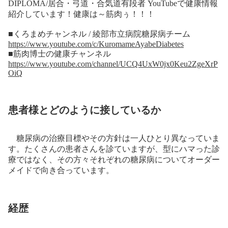
DIPLOMA/居合・弓道・合気道有段者 YouTubeで健康情報
紹介しています！健康は～筋肉ぅ！！！
■くろまめチャンネル / 綾部市立病院糖尿病チーム
https://www.youtube.com/c/KuromameAyabeDiabetes
■筋肉博士の健康チャンネル
https://www.youtube.com/channel/UCQ4UxW0jx0Keu2ZgeXrP
OiQ
患者様とどのように接しているか
糖尿病の治療目標やその方針は一人ひとり異なっていま
す。たくさんの患者さんを診ていますが、型にハマった診
療ではなく、その方々それぞれの糖尿病についてオーダー
メイドで向き合っています。
経歴