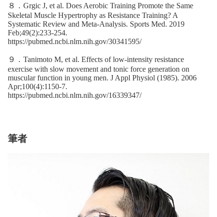
８．Grgic J, et al. Does Aerobic Training Promote the Same
Skeletal Muscle Hypertrophy as Resistance Training? A
Systematic Review and Meta-Analysis. Sports Med. 2019
Feb;49(2):233-254.
https://pubmed.ncbi.nlm.nih.gov/30341595/
９．Tanimoto M, et al. Effects of low-intensity resistance
exercise with slow movement and tonic force generation on
muscular function in young men. J Appl Physiol (1985). 2006
Apr;100(4):1150-7.
https://pubmed.ncbi.nlm.nih.gov/16339347/
筆者