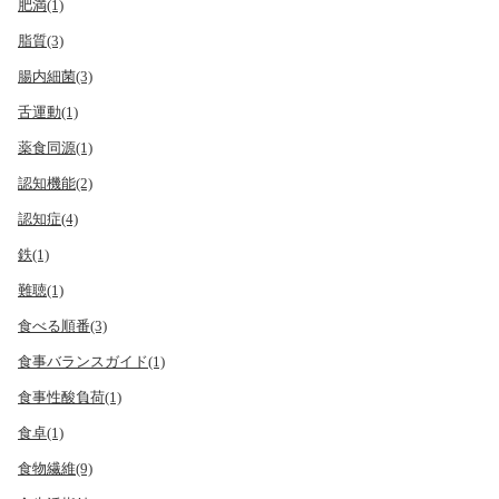
肥満(1)
脂質(3)
腸内細菌(3)
舌運動(1)
薬食同源(1)
認知機能(2)
認知症(4)
鉄(1)
難聴(1)
食べる順番(3)
食事バランスガイド(1)
食事性酸負荷(1)
食卓(1)
食物繊維(9)