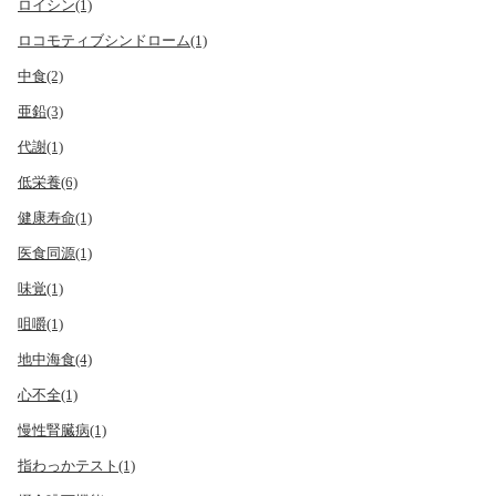
ロイシン(1)
ロコモティブシンドローム(1)
中食(2)
亜鉛(3)
代謝(1)
低栄養(6)
健康寿命(1)
医食同源(1)
味覚(1)
咀嚼(1)
地中海食(4)
心不全(1)
慢性腎臓病(1)
指わっかテスト(1)