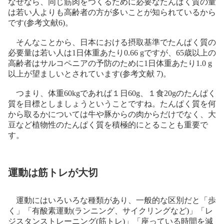
なぜなら、同じ筋肉をつくるために必要なたんぱく質の量
は若い人よりも高齢者の方が多いことが知られているから
です(参考文献6)。
そんなことから、日本における摂取基準でたんぱく質の
必要量は若い人は1日体重あたり0.66 gですが、65歳以上の
高齢者はサルコペニアの予防のために1日体重あたり1.0 g
以上が望ましいとされています(参考文献 7)。
つまり、体重60kgであれば１日60g、１食20gのたんぱく
質を目標としましょうということですね。たんぱく質を何
から取るかについては牛や豚からの肉からだけでなく、大
豆など植物性のたんぱく質を積極的にとることも重要で
す。
運動は筋トレが大切
運動にはいろいろな種類があり、一般的な区別だと「歩
く」「有酸素運動(ランニング、サイクリングなど)」「レ
ジスタンストレーニング(筋トレ)」「座っている時間を減