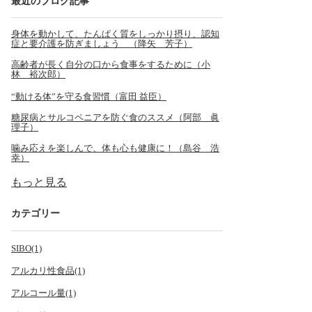
最近のブログ記事
身体を動かして、たんぱく質をしっかり摂り、認知
症と要介護を防ぎましょう （降矢 芳子）
高齢者が長く自分の口から食事をするために（小
林 裕次郎）
“動ける体”を守る食習慣（富田 益臣）
糖尿病とサルコペニアを防ぐ食のススメ（阿部 眞
理子）
噛み応えを楽しんで、体も心も健康に！（島谷 浩
幸）
もっと見る
カテゴリー
SIBO(1)
アルカリ性食品(1)
アルコール量(1)