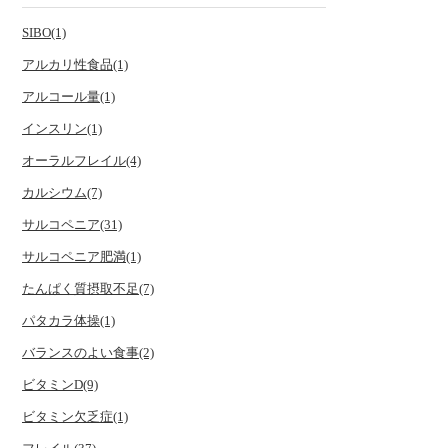
SIBO(1)
アルカリ性食品(1)
アルコール量(1)
インスリン(1)
オーラルフレイル(4)
カルシウム(7)
サルコペニア(31)
サルコペニア肥満(1)
たんぱく質摂取不足(7)
パタカラ体操(1)
バランスのよい食事(2)
ビタミンD(9)
ビタミン欠乏症(1)