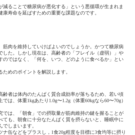
が減ることで糖尿病が悪化する」という悪循環が生まれま
健康寿命を延ばすための重要な課題なのです。
、筋肉を維持していけばよいのでしょうか。かつて糖尿病
でした。しかし現在は、高齢者の「フレイル（虚弱）」や
すのではなく、「何を、いつ、どのように食べるか」とい
るためのポイントを解説します。
高齢者は体内のたんぱく質合成効率が落ちるため、若い頃
体重1kgあたり1.0g〜1.2g（体重60kgなら60〜70g）
究では、「朝食」での摂取量が筋肉維持の鍵を握ることが
べても、朝食に十分なたんぱく質を摂らないと、睡眠中に
んでしまいます。
ナ缶などをプラスし，1食20g程度を目標に3食均等に摂り