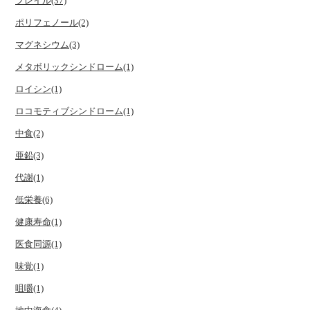
フレイル(37)
ポリフェノール(2)
マグネシウム(3)
メタボリックシンドローム(1)
ロイシン(1)
ロコモティブシンドローム(1)
中食(2)
亜鉛(3)
代謝(1)
低栄養(6)
健康寿命(1)
医食同源(1)
味覚(1)
咀嚼(1)