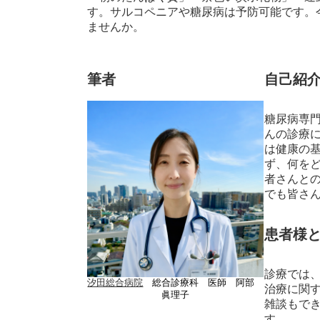
す。サルコペニアや糖尿病は予防可能です。
ませんか。
筆者
自己紹
糖尿病専
んの診療
は健康の
ず、何を
者さんと
でも皆さ
患者様
診療では
汐田総合病院
総合診療科 医師 阿部
治療に関
眞理子
雑談もで
す。