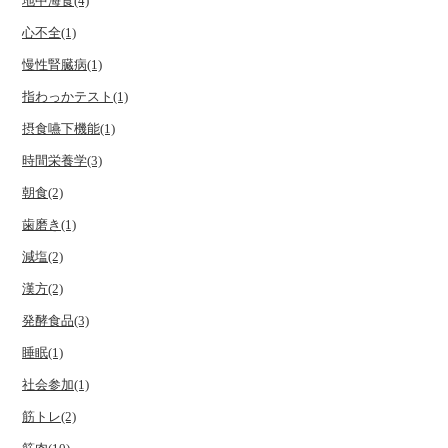
地中海食(4)
心不全(1)
慢性腎臓病(1)
指わっかテスト(1)
摂食嚥下機能(1)
時間栄養学(3)
朝食(2)
歯磨き(1)
減塩(2)
漢方(2)
発酵食品(3)
睡眠(1)
社会参加(1)
筋トレ(2)