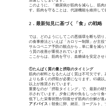
加速してしまいます。
このように、「糖尿病が筋肉を減らし、筋肉
す。筋肉を守ることは、代謝機能を維持して
2．最新知見に基づく「食」の戦略
では、どのようにしてこの悪循環を断ち切り
の食事療法といえば「カロリー制限」が主役
サルコペニア予防の観点から，単に量を減ら
う質の改善が重視されています。
ここからは、筋肉を守り、血糖値を安定させ
①たんぱく質の量と摂取のタイミング
筋肉の材料となるたんぱく質は不可欠です。
よりも多くの摂取が必要になります。65歳以上では、
以上が推奨されています。
重要なのが「摂取タイミング」で、最新の研
示されています。夕食に肉や魚をしっかり食
低下した栄養状態が回復せず筋肉の分解が進
アドバイス：
朝食に卵、納豆、ヨーグルト、ツ