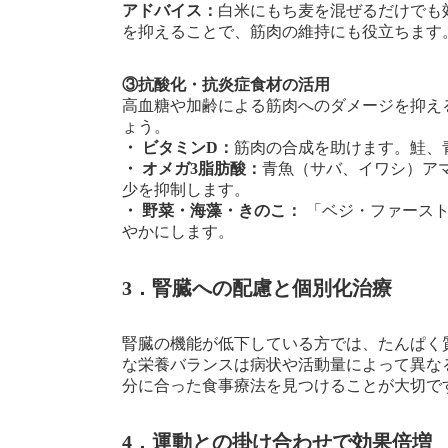
アドバイス：
白米にもち麦を混ぜるだけでも
を抑えることで、筋肉の維持にも役立ちます
③抗酸化・抗炎症食材の活用
高血糖や加齢による筋肉へのダメージを抑え
ょう。
・ ビタミンD：
筋肉の合成を助けます。鮭、
・ オメガ3脂肪酸：
青魚（サバ、イワシ）ア
少を抑制します。
・ 野菜・海藻・きのこ：
「ベジ・ファースト
やかにします。
3．腎臓への配慮と個別化治療
腎臓の機能が低下している方では、たんぱく
な栄養バランスは病状や活動量によって異な
分に合った食事療法を見つけることが大切で
4．運動との掛け合わせで効果倍増