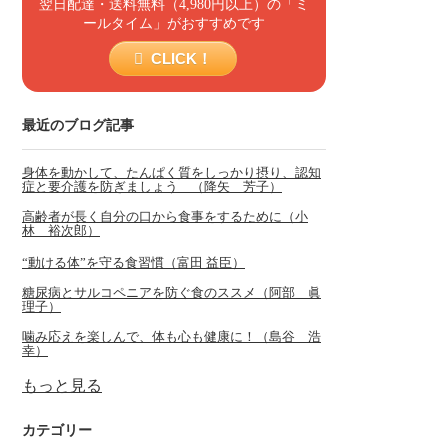
翌日配達・送料無料（4,980円以上）の「ミ
ールタイム」がおすすめです
CLICK！
最近のブログ記事
身体を動かして、たんぱく質をしっかり摂り、認知
症と要介護を防ぎましょう （降矢 芳子）
高齢者が長く自分の口から食事をするために（小
林 裕次郎）
“動ける体”を守る食習慣（富田 益臣）
糖尿病とサルコペニアを防ぐ食のススメ（阿部 眞
理子）
噛み応えを楽しんで、体も心も健康に！（島谷 浩
幸）
もっと見る
カテゴリー