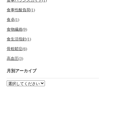
食事バランスガイド(1)
食事性酸負荷(1)
食卓(1)
食物繊維(9)
食生活指針(1)
骨粗鬆症(6)
高血圧(3)
月別アーカイブ