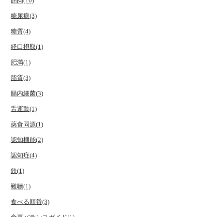
筋肉(10)
糖尿病(3)
糖質(4)
経口摂取(1)
肥満(1)
脂質(3)
腸内細菌(3)
舌運動(1)
薬食同源(1)
認知機能(2)
認知症(4)
鉄(1)
難聴(1)
食べる順番(3)