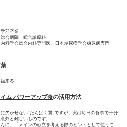
医学部卒業
田総合病院 総合診療科
本内科学会総合内科専門医、日本糖尿病学会糖尿病専門
医
言葉
は福来る
イム パワーアップ食
の活用方法
に欠かせない“たんぱく質”ですが、実は毎日の食事で十分
は意外と難しいものです。
さんに、「メインの献立を考える際のヒントとして使うこ