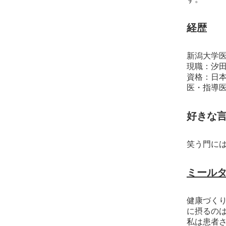
経歴
新潟大学
現職：汐
資格：日
医・指導
好きな
笑う門に
ミールタ
健康づくり
に摂るの
私は患者