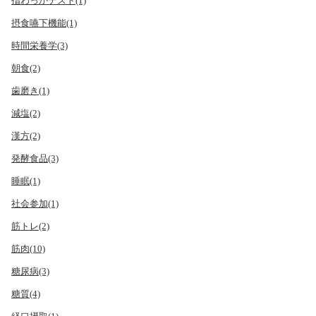
指わっかテスト(1)
摂食嚥下機能(1)
時間栄養学(3)
朝食(2)
歯磨き(1)
減塩(2)
漢方(2)
発酵食品(3)
睡眠(1)
社会参加(1)
筋トレ(2)
筋肉(10)
糖尿病(3)
糖質(4)