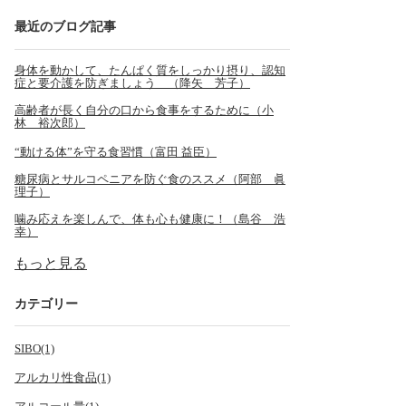
最近のブログ記事
身体を動かして、たんぱく質をしっかり摂り、認知
症と要介護を防ぎましょう （降矢 芳子）
高齢者が長く自分の口から食事をするために（小
林 裕次郎）
“動ける体”を守る食習慣（富田 益臣）
糖尿病とサルコペニアを防ぐ食のススメ（阿部 眞
理子）
噛み応えを楽しんで、体も心も健康に！（島谷 浩
幸）
もっと見る
カテゴリー
SIBO(1)
アルカリ性食品(1)