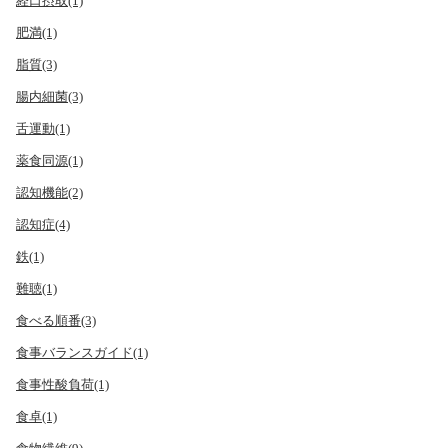
経口摂取(1)
肥満(1)
脂質(3)
腸内細菌(3)
舌運動(1)
薬食同源(1)
認知機能(2)
認知症(4)
鉄(1)
難聴(1)
食べる順番(3)
食事バランスガイド(1)
食事性酸負荷(1)
食卓(1)