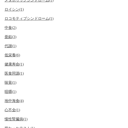
メタボリックシンドローム(1)
ロイシン(1)
ロコモティブシンドローム(1)
中食(2)
亜鉛(3)
代謝(1)
低栄養(6)
健康寿命(1)
医食同源(1)
味覚(1)
咀嚼(1)
地中海食(4)
心不全(1)
慢性腎臓病(1)