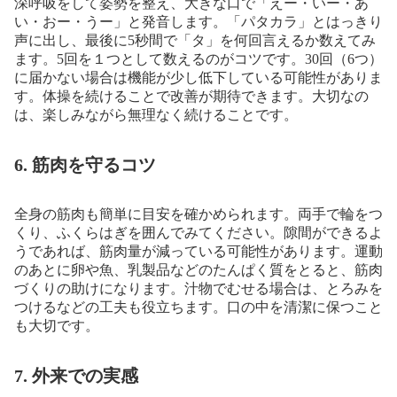
深呼吸をして姿勢を整え、大きな口で「えー・いー・あ
い・おー・うー」と発音します。「パタカラ」とはっきり
声に出し、最後に5秒間で「タ」を何回言えるか数えてみ
ます。5回を１つとして数えるのがコツです。30回（6つ）
に届かない場合は機能が少し低下している可能性がありま
す。体操を続けることで改善が期待できます。大切なの
は、楽しみながら無理なく続けることです。
6. 筋肉を守るコツ
全身の筋肉も簡単に目安を確かめられます。両手で輪をつ
くり、ふくらはぎを囲んでみてください。隙間ができるよ
うであれば、筋肉量が減っている可能性があります。運動
のあとに卵や魚、乳製品などのたんぱく質をとると、筋肉
づくりの助けになります。汁物でむせる場合は、とろみを
つけるなどの工夫も役立ちます。口の中を清潔に保つこと
も大切です。
7. 外来での実感