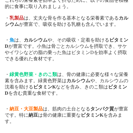
これらの栄養素を効率よく摂るために、以下の食品を積極
的に食事に取り入れましょう。
・
乳製品
は、丈夫な骨を作る基本となる栄養素である
カル
シウム
が豊富で、吸収を助ける乳糖も含んでいます。
・
魚
は、
カルシウム
や、その吸収・定着を助ける
ビタミン
D
が豊富です。小魚は骨ごとカルシウムを摂取でき、サケ
やイワシなどの脂の乗った魚はビタミンDを効率よく摂取
できる優れた食材です。
・
緑黄色野菜・きのこ類
は、骨の健康に必要な様々な栄養
素を含みます。緑黄色野菜は
カルシウム
や、カルシウムの
沈着を助ける
ビタミンK
などを含み、きのこ類は
ビタミン
D
を含む貴重な食材です。
・
納豆・大豆製品
は、筋肉の土台となる
タンパク質
が豊富
です。特に
納豆
は骨の健康に重要な
ビタミンK
を含みま
す。