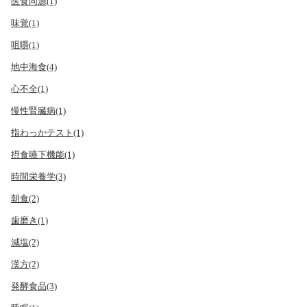
医食同源(1)
味覚(1)
咀嚼(1)
地中海食(4)
心不全(1)
慢性腎臓病(1)
指わっかテスト(1)
摂食嚥下機能(1)
時間栄養学(3)
朝食(2)
歯磨き(1)
減塩(2)
漢方(2)
発酵食品(3)