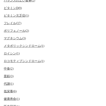
バランスのよい食事(2)
ビタミンD(9)
ビタミン欠乏症(1)
フレイル(37)
ポリフェノール(2)
マグネシウム(3)
メタボリックシンドローム(1)
ロイシン(1)
ロコモティブシンドローム(1)
中食(2)
亜鉛(3)
代謝(1)
低栄養(6)
健康寿命(1)