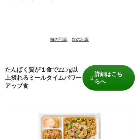
前の記事
次の記事
たんぱく質が１食で22.7g以
詳細はこち
上摂れるミールタイムパワー
らへ
アップ食