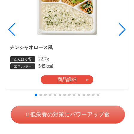
チンジャオロース風
22.7g
たんぱく質
545kcal
エネルギー
商品詳細
低栄養の対策にパワーアップ食