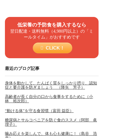
低栄養の予防食を購入するなら
翌日配達・送料無料（4,980円以上）の「ミ
ールタイム」がおすすめです
CLICK！
最近のブログ記事
身体を動かして、たんぱく質をしっかり摂り、認知
症と要介護を防ぎましょう （降矢 芳子）
高齢者が長く自分の口から食事をするために（小
林 裕次郎）
“動ける体”を守る食習慣（富田 益臣）
糖尿病とサルコペニアを防ぐ食のススメ（阿部 眞
理子）
噛み応えを楽しんで、体も心も健康に！（島谷 浩