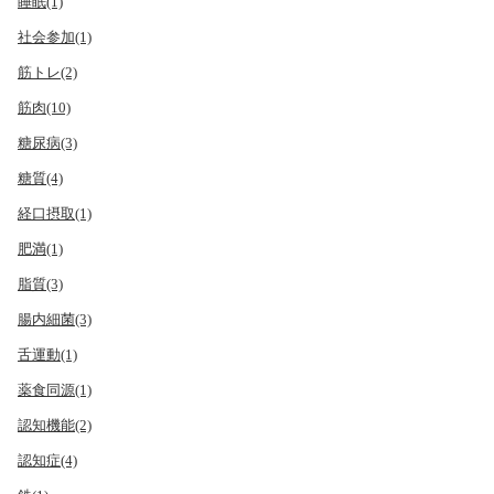
睡眠(1)
社会参加(1)
筋トレ(2)
筋肉(10)
糖尿病(3)
糖質(4)
経口摂取(1)
肥満(1)
脂質(3)
腸内細菌(3)
舌運動(1)
薬食同源(1)
認知機能(2)
認知症(4)